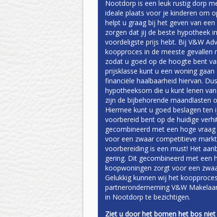
Nootdorp is een leuk rustig dorp m
ideale plaats voor je kinderen om 
helpt u graag bij het geven van ee
zorgen dat jij de beste hypotheek 
voordeligste prijs hebt. Bij V&W Ad
koopproces in de meeste gevallen m
zodat u goed op de hoogte bent van
prijsklasse kunt u een woning gaan
financiële haalbaarheid hiervan. Du
hypotheeksom die u kunt lenen van 
zijn de bijbehorende maandlasten o
Hiermee kunt u goed beslagen ten 
voorbereid bent op de huidige verhi
gecombineerd met een hoge vraag
voor een zwaar competitieve mark
voorbereiding is een must! Het aan
gering. Dit gecombineerd met een 
koopwoningen zorgt voor een zwaa
Gelukkig kunnen wij het koopproce
partneronderneming V&W Makelaar
in Nootdorp te bezichtigen.
Ziet u door het bomen het bos niet