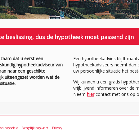
te beslissing, dus de hypotheek moet passend zijn
dzaam dat u eerst een
Een hypotheekadvies blijft maa
eskundig hypotheekadviseur van
hypotheekadviseurs neemt dan oo
aan naar een geschikte
uw persoonlijke situatie het bes
ijk uiteengezet worden wat de
Wij kunnen u een gratis hypothe
ituatie.
vrijblijvend informeren over de
Neem
hier
contact met ons op o
loningsbeleid
Vergelijkingskaart
Privacy