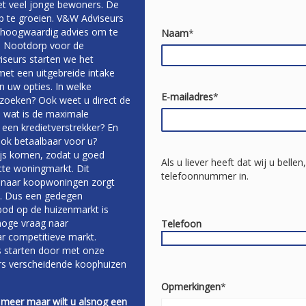
et veel jonge bewoners. De
op te groeien. V&W Adviseurs
n hoogwaardig advies om te
Naam
*
in Nootdorp voor de
viseurs starten we het
et een uitgebreide intake
 uw opties. In welke
E-mailadres
*
 zoeken? Ook weet u direct de
s wat is de maximale
een kredietverstrekker? En
ok betaalbaar voor u?
ijs komen, zodat u goed
Als u liever heeft dat wij u belle
tte woningmarkt. Dit
telefoonnummer in.
 naar koopwoningen zorgt
t. Dus een gedegen
bod op de huizenmarkt is
hoge vraag naar
Telefoon
r competitieve markt.
s starten door met onze
s verscheidende koophuizen
Opmerkingen
*
 meer maar wilt u alsnog een