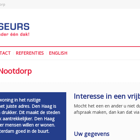
orp
TACT
REFERENTIES
ENGLISH
 Nootdorp
Interesse in een vrij
oning in het rustige
Mocht het een en ander u niet duid
t juiste adres.
Den Haag is
afspraak maken, dan kan dat via 
n drukker. Dit maakt de steden
k aantrekkelijker. Den Haag
eer mensen willen er wonen.
terdam goed in de buurt.
Uw gegevens