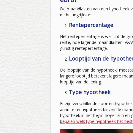
De maandlasten van een hypotheek van
de belangrijkste:
Rentepercentage
Het rentepercentage is wellicht de gr
rente, hoe lager de maandlasten. V&W
gunstig rentepercentage.
Looptijd van de hypothe
De looptijd van de hypotheek, meestal
langere looptijd betekent lagere maand
looptijd van de lening.
Type hypotheek
Er zijn verschillende soorten hypothe
annuïteitenhypotheek blijven de maandl
hypotheek in het begin hoger zijn en
bepalen welk type hypotheek het beste