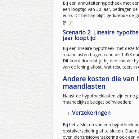
Bij een annuïteitenhypotheek met ee
een looptijd van 30 jaar, bedragen d
euro. Dit bedrag blijft gedurende de 
gelijk.
Scenario 2: Lineaire hypoth
jaar looptijd
Bij een lineaire hypotheek met dezelf
maandlasten hoger, rond de 1.458 eur
Dit komt doordat je bij een lineaire hy
van de lening aflost, wat resulteert in
Andere kosten die van i
maandlasten
Naast de hypotheeklasten zijn er nog 
maandelijkse budget beïnvloeden:
Verzekeringen
Bij het afsluiten van een hypotheek b
opstalverzekering af te sluiten. Daar
overlijdensrisicoverzekering ook een v