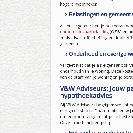
hogere hypotheken.
Belastingen en gemeentel
Als huiseigenaar ben je ook verantwoo
onroerendezaakbelasting
(OZB) en an
zoals afvalstoffenheffing en rioolheff
gemeente.
Onderhoud en overige w
Vergeet niet dat je als eigenaar ook 
onderhoud van je woning. Deze kosten
van de staat van je woning en je pers
V&W Adviseurs: Jouw pa
hypotheekadvies
Bij V&W Adviseurs begrijpen we dat h
een grote stap is. Daarom bieden wij 
om ervoor te zorgen dat je de beste 
Onze experts helpen je bij:
Het vinden van de beste 