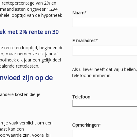
n rentepercentage van 2% en
e maandlasten ongeveer 1.294
Naam
*
gehele looptijd van de hypotheek
eek met 2% rente en 30
E-mailadres
*
de rente en looptijd, beginnen de
o, maar nemen ze elk jaar af.
potheek elk jaar een gelijk deel
 dalende rentelasten.
Als u liever heeft dat wij u belle
telefoonnummer in.
nvloed zijn op de
andere kosten die je
Telefoon
en je vaak verplicht om een
Opmerkingen
*
naast kan een
oorwaarde zijn, vooral bij