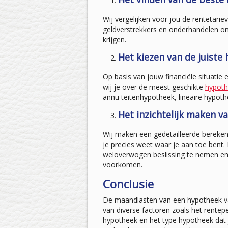
Wij vergelijken voor jou de rentetarie
geldverstrekkers en onderhandelen o
krijgen.
Het kiezen van de juist
Op basis van jouw financiële situati
wij je over de meest geschikte
hypot
annuïteitenhypotheek, lineaire hypoth
Het inzichtelijk maken 
Wij maken een gedetailleerde bereken
je precies weet waar je aan toe bent. 
weloverwogen beslissing te nemen en 
voorkomen.
Conclusie
De maandlasten van een hypotheek van
van diverse factoren zoals het rentep
hypotheek en het type hypotheek dat j