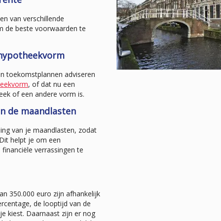
ven van verschillende
m de beste voorwaarden te
e hypotheekvorm
e en toekomstplannen adviseren
heekvorm
, of dat nu een
eek of een andere vorm is.
van de maandlasten
ing van je maandlasten, zodat
Dit helpt je om een
financiële verrassingen te
 350.000 euro zijn afhankelijk
ercentage, de looptijd van de
e kiest. Daarnaast zijn er nog