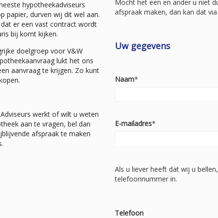
Mocht het een en ander u niet duid
 meeste hypotheekadviseurs
afspraak maken, dan kan dat via 
p papier, durven wij dit wel aan.
dat er een vast contract wordt
is bij komt kijken.
Uw gegevens
grijke doelgroep voor V&W
hypotheekaanvraag lukt het ons
en aanvraag te krijgen. Zo kunt
Naam
*
kopen.
Adviseurs werkt of wilt u weten
E-mailadres
*
theek aan te vragen, bel dan
ijblijvende afspraak te maken
.
Als u liever heeft dat wij u belle
telefoonnummer in.
Telefoon